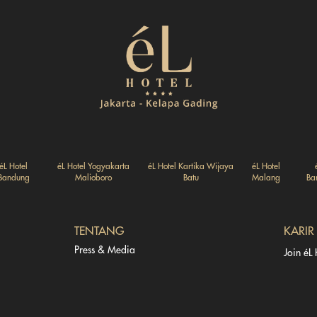
éL Hotel
éL Hotel Yogyakarta
éL Hotel Kartika Wijaya
éL Hotel
Bandung
Malioboro
Batu
Malang
Ba
TENTANG
KARIR
Press & Media
Join éL